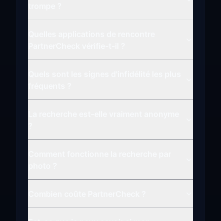
trompe ?
Quelles applications de rencontre
PartnerCheck vérifie-t-il ?
Quels sont les signes d'infidélité les plus
fréquents ?
La recherche est-elle vraiment anonyme
?
Comment fonctionne la recherche par
photo ?
Combien coûte PartnerCheck ?