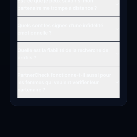
Est-ce que je peux savoir si mon
partenaire me trompe à distance ?
Quels sont les signes d'une infidélité
émotionnelle ?
Quelle est la fiabilité de la recherche de
profils ?
PartnerCheck fonctionne-t-il aussi pour
les femmes qui veulent vérifier leur
partenaire ?